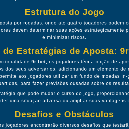
Estrutura do Jogo
osta por rodadas, onde até quatro jogadores podem co
dores devem determinar suas ações estrategicamente 
e minimizar riscos.
 de Estratégias de Aposta: 9r
uncionalidade
9r bet
, os jogadores têm a opção de apo
 dos seus adversários, adicionando um elemento de 
a permite aos jogadores utilizar um fundo de moedas in
artidas, para fazer previsões ousadas sobre os resulta
tratégia que pode mudar o curso do jogo, proporcionan
rter uma situação adversa ou ampliar suas vantagens 
Desafios e Obstáculos
os jogadores encontrarão diversos desafios que testar