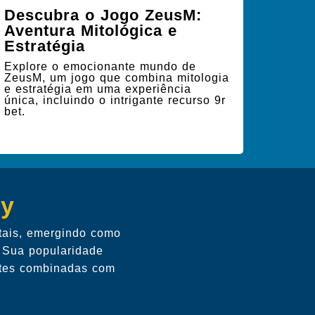
Descubra o Jogo ZeusM:
Aventura Mitológica e
Estratégia
Explore o emocionante mundo de
ZeusM, um jogo que combina mitologia
e estratégia em uma experiência
única, incluindo o intrigante recurso 9r
bet.
ty
tais, emergindo como
. Sua popularidade
ntes combinadas com