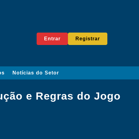
Entrar
Registrar
os
Notícias do Setor
ução e Regras do Jogo