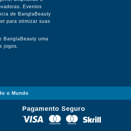
ovadoras. Eventos
ância de BanglaBeauty
et para otimizar suas
de BanglaBeauty uma
s jogos.
odo o Mundo
Pagamento Seguro