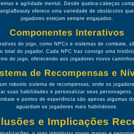
blemas e agilidade mental. Desde quebra-cabeças comp
anglaBeauty oferece uma variedade de obstáculos qu
jogadores estejam sempre engajados.
Componentes Interativos
rativos do jogo, como NPCs e sistemas de combate, s
o total do jogador. Cada NPC traz consigo uma históri
mo do jogo, oferecendo aos jogadores novos caminhos
istema de Recompensas e Nív
um robusto sistema de recompensas, onde os jogador
rar suas habilidades e personalizar seus personagens. 
mbate e pontos de experiência são apenas algumas 
aguardam os jogadores mais habilidosos.
lusões e Implicações Rec
tualizações, o jogo introduziu novos mapas e person