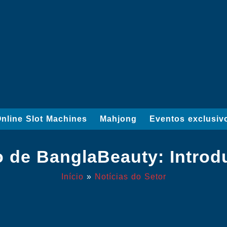
nline Slot Machines
Mahjong
Eventos exclusiv
o de BanglaBeauty: Introd
Início
»
Notícias do Setor