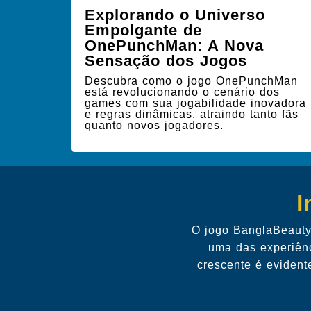
Explorando o Universo
Empolgante de
OnePunchMan: A Nova
Sensação dos Jogos
Descubra como o jogo OnePunchMan
está revolucionando o cenário dos
games com sua jogabilidade inovadora
e regras dinâmicas, atraindo tanto fãs
quanto novos jogadores.
I
O jogo BanglaBeauty
uma das experiênc
crescente é eviden