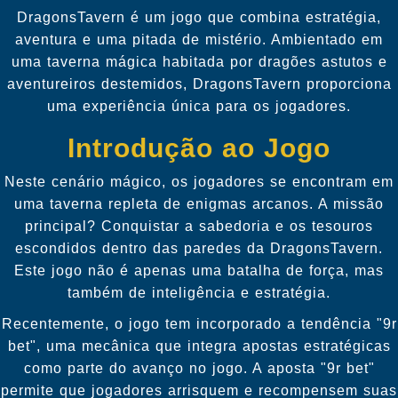
DragonsTavern é um jogo que combina estratégia,
aventura e uma pitada de mistério. Ambientado em
uma taverna mágica habitada por dragões astutos e
aventureiros destemidos, DragonsTavern proporciona
uma experiência única para os jogadores.
Introdução ao Jogo
Neste cenário mágico, os jogadores se encontram em
uma taverna repleta de enigmas arcanos. A missão
principal? Conquistar a sabedoria e os tesouros
escondidos dentro das paredes da DragonsTavern.
Este jogo não é apenas uma batalha de força, mas
também de inteligência e estratégia.
Recentemente, o jogo tem incorporado a tendência "9r
bet", uma mecânica que integra apostas estratégicas
como parte do avanço no jogo. A aposta "9r bet"
permite que jogadores arrisquem e recompensem suas