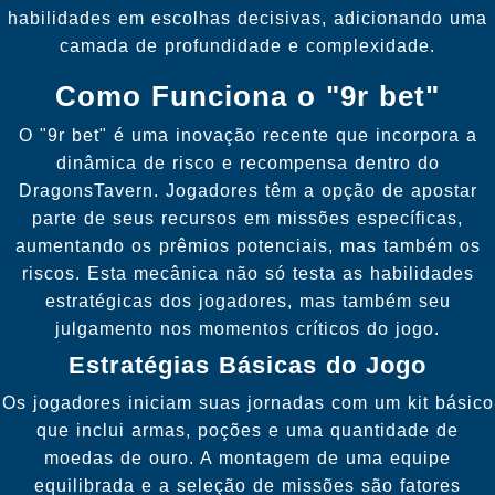
habilidades em escolhas decisivas, adicionando uma
camada de profundidade e complexidade.
Como Funciona o "9r bet"
O "9r bet" é uma inovação recente que incorpora a
dinâmica de risco e recompensa dentro do
DragonsTavern. Jogadores têm a opção de apostar
parte de seus recursos em missões específicas,
aumentando os prêmios potenciais, mas também os
riscos. Esta mecânica não só testa as habilidades
estratégicas dos jogadores, mas também seu
julgamento nos momentos críticos do jogo.
Estratégias Básicas do Jogo
Os jogadores iniciam suas jornadas com um kit básico
que inclui armas, poções e uma quantidade de
moedas de ouro. A montagem de uma equipe
equilibrada e a seleção de missões são fatores