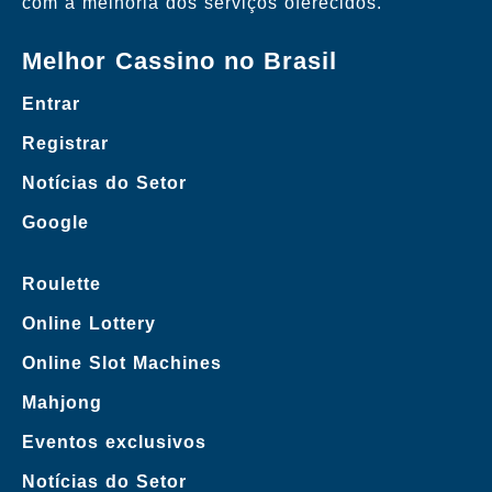
com a melhoria dos serviços oferecidos.
Melhor Cassino no Brasil
Entrar
Registrar
Notícias do Setor
Google
Roulette
Online Lottery
Online Slot Machines
Mahjong
Eventos exclusivos
Notícias do Setor