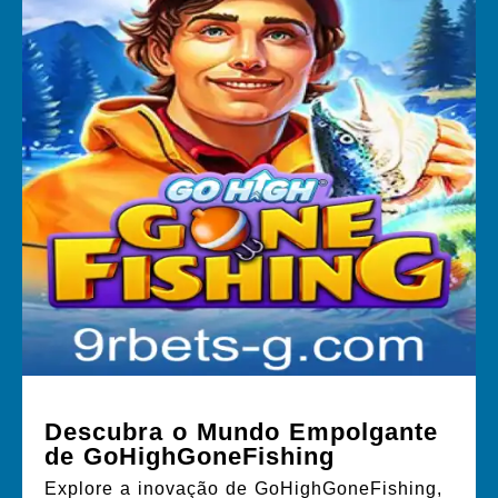
Descubra o Mundo Empolgante
de GoHighGoneFishing
Explore a inovação de GoHighGoneFishing,