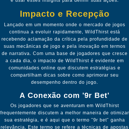
e usar esses insights para definir suas ações.
Impacto e Recepção
Lançado em um momento onde o mercado de jogos
continua a evoluir rapidamente, WildThirst está
recebendo aclamação da crítica pela profundidade de
suas mecânicas de jogo e pela inovação em termos
de narrativa. Com uma base de jogadores que cresce
a cada dia, o impacto de WildThirst é evidente em
comunidades online que discutem estratégias e
compartilham dicas sobre como aprimorar seu
desempenho dentro do jogo.
A Conexão com '9r Bet'
Os jogadores que se aventuram em WildThirst
frequentemente discutem a melhor maneira de otimizar
sua estratégia, e é aqui que o termo "9r bet" ganha
relevância. Este termo se refere a técnicas de apostas