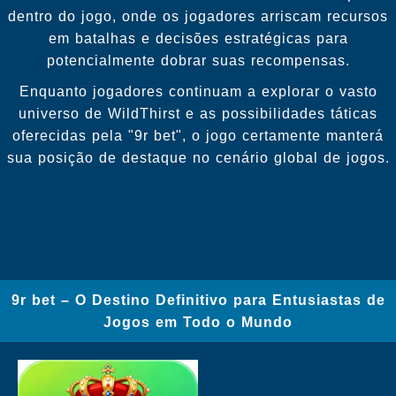
dentro do jogo, onde os jogadores arriscam recursos
em batalhas e decisões estratégicas para
potencialmente dobrar suas recompensas.
Enquanto jogadores continuam a explorar o vasto
universo de WildThirst e as possibilidades táticas
oferecidas pela "9r bet", o jogo certamente manterá
sua posição de destaque no cenário global de jogos.
9r bet – O Destino Definitivo para Entusiastas de
Jogos em Todo o Mundo