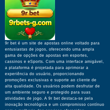
9r bet é um site de apostas online voltado para
entusiastas de jogos, oferecendo uma ampla
gama de opções de apostas em esportes,
cassinos e eSports. Com uma interface amigável,
a plataforma é projetada para aprimorar a
experiência do usuário, proporcionando
promoções exclusivas e suporte ao cliente de
alta qualidade. Os usuários podem desfrutar de
um ambiente seguro e protegido para suas
atividades de jogo. A 9r bet destaca-se pela
inovação tecnológica e um compromisso contínuo